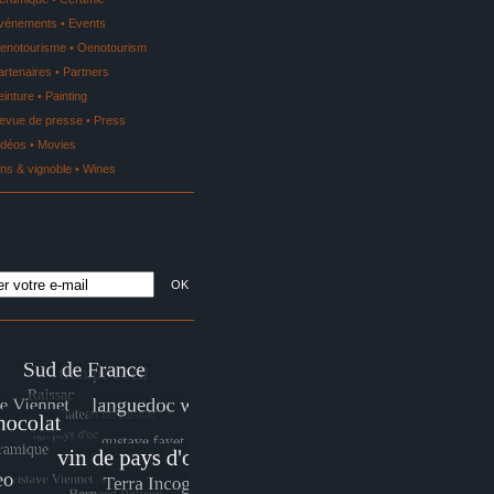
vénements • Events
enotourisme • Oenotourism
artenaires • Partners
einture • Painting
evue de presse • Press
idéos • Movies
ins & vignoble • Wines