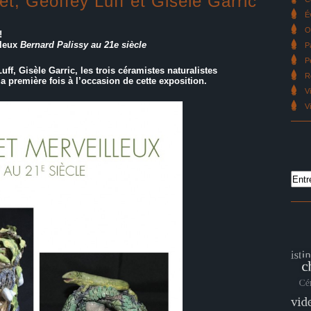
et, Geoffey Luff et Gisèle Garric
É
O
!
lleux
Bernard Palissy au 21
e
siècle
P
P
uff, Gisèle Garric, les trois céramistes naturalistes
R
 première fois à l’occasion de cette exposition.
V
V