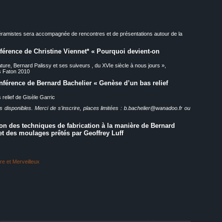
céramistes sera accompagnée de rencontres et de présentations autour de la
férence de Christine Viennet* « Pourquoi devient-on
ure, Bernard Palissy et ses suiveurs , du XVIe siècle à nous jours »,
s Faton 2010
férence de Bernard Bachelier « Genèse d’un bas relief
 relief de Gisèle Garric
s disponibles. Merci de s’inscrire, places limitées :
b.bachelier@wanadoo.fr
ou
on des techniques de fabrication à la manière de Bernard
et des moulages prêtés par Geoffrey Luff
e et Merveilleux