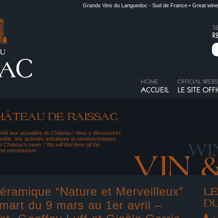
Grands Vins du Languedoc - Sud de France • Great wine
dié aux actualités du Château ! Vous y découvrirez
noble, nos activités artistiques et oenotouristiques.
 Chateau's news ! You will find here all the
and oenotourism.
céramique “Nature et Merveilleux”
mart du 9 mars au 1er avril –
C