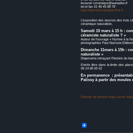
levavoir-ceramique@wanadoo.fr
tel et fax 01 46 45 88 78
http://lelavoirceramique.free.fr
L’exposition des œuvres des trois 
céramique naturaliste,
Samedi 10 mars à 15 h : con
céramiste naturaliste ? »
Auteur de l’ouvrage « Hymne à la Nat
photographies Paul Starosta Edition
Dimanche 11mars à 15h : con
naturaliste »
Diaporama retraçant l’histoire du bas
Entrée libre dans la limite des place
06 14 86 65 91
En permanence
: présentati
Palissy à partir des moules 
Dossier de presse expo Lavoir Natur