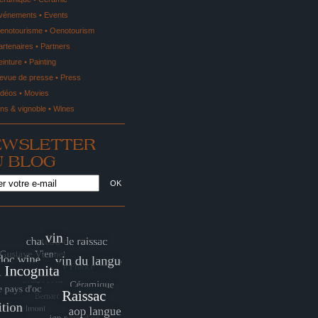
vénements • Events
enotourisme • Oenotourism
artenaires • Partners
einture • Painting
evue de presse • Press
idéos • Movies
ins & vignoble • Wines