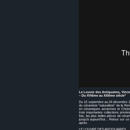
Le Louvre des Antiquaires, Vinc
– Du XVIème au XXIème siècle”
Du 15 septembre au 24 décembre 201
du céramiste “naturaliste” de la Re
en céramiques anciennes et Christin
trois importantes collections privé
fois, les plus belles pièces de cér
jusqu’à aujourd’hui… Retour sur ce
après.
LE LOUVRE DES ANTIQUAIRES