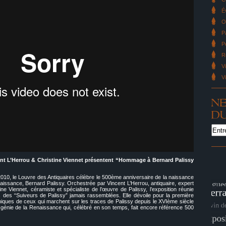
É
O
P
P
R
V
V
ent L’Herrou & Christine Viennet présentent “Hommage à Bernard Palissy
0, le Louvre des Antiquaires célèbre le 500ème anniversaire de la naissance
naissance, Bernard Palissy. Orchestrée par Vincent L’Herrou, antiquaire, expert
e Viennet, céramiste et spécialiste de l’œuvre de Palissy, l’exposition réunie
es des “Suiveurs de Palissy” jamais rassemblées. Elle dévoile pour la première
amiques de ceux qui marchent sur les traces de Palissy depuis le XVIème siècle
 génie de la Renaissance qui, célébré en son temps, fait encore référence 500