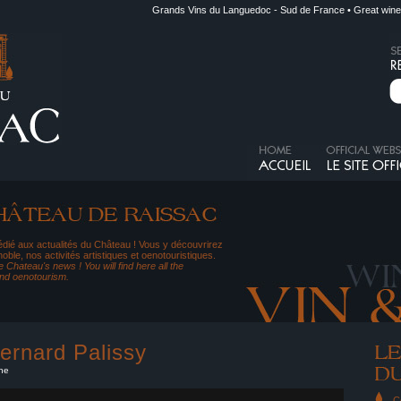
Grands Vins du Languedoc - Sud de France • Great wine
dié aux actualités du Château ! Vous y découvrirez
noble, nos activités artistiques et oenotouristiques.
 Chateau's news ! You will find here all the
and oenotourism.
rnard Palissy
ine
C