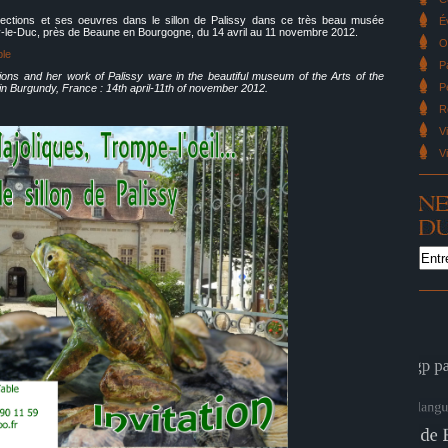
llections et ses oeuvres dans le sillon de Palissy dans ce très beau musée
É
ay-le-Duc, près de Beaune en Bourgogne, du 14 avril au 11 novembre 2012.
O
ble
P
tions and her work of Palissy ware in the beautiful museum of the Arts of the
P
in Burgundy, France : 14th april-11th of november 2012.
R
V
V