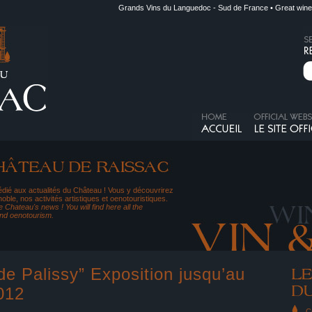
Grands Vins du Languedoc - Sud de France • Great wine
dié aux actualités du Château ! Vous y découvrirez
noble, nos activités artistiques et oenotouristiques.
 Chateau's news ! You will find here all the
and oenotourism.
 de Palissy” Exposition jusqu’au
012
C