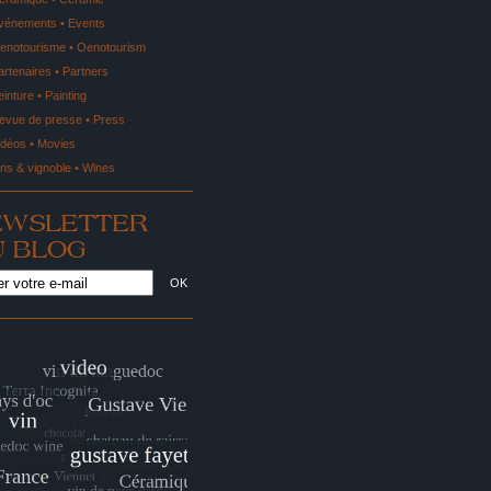
vénements • Events
enotourisme • Oenotourism
artenaires • Partners
einture • Painting
evue de presse • Press
idéos • Movies
ins & vignoble • Wines