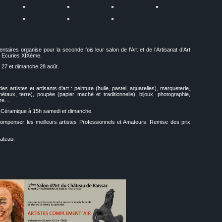
taires organise pour la seconde fois leur salon de l’Art et de l’Artisanat d’Art
s Ecuries XIXème.
 27 et dimanche 28 août.
s artistes et artisants d’art : peinture (huile, pastel, aquarelles), marqueterie,
taux, terre), poupée (papier maché et traditionnelle), bijoux, photographie,
rre…
a Céramique à 15h samedi et dimanche.
ompenser les meilleurs artistes Professionnels et Amateurs. Remise des prix
ateau.