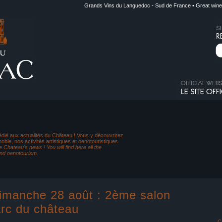
Grands Vins du Languedoc - Sud de France • Great wine
dié aux actualités du Château ! Vous y découvrirez
noble, nos activités artistiques et oenotouristiques.
 Chateau's news ! You will find here all the
and oenotourism.
imanche 28 août : 2ème salon
arc du château
C