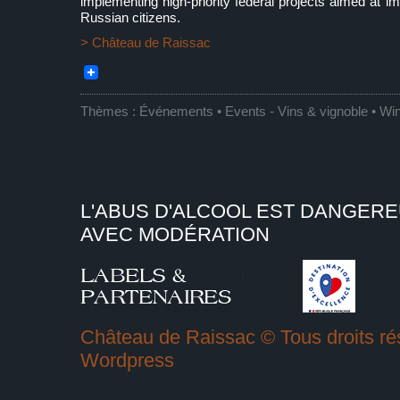
implementing high-priority federal projects aimed at imp
Russian citizens.
> Château de Raissac
Thèmes :
Événements • Events
-
Vins & vignoble • Wi
L'ABUS D'ALCOOL EST DANGER
AVEC MODÉRATION
Château de Raissac © Tous droits rés
Wordpress