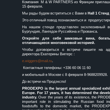
Компания M & W PARTNERS из Франции приглашае
15 февраля.
Мы рады будем встретиться с Вами в
Hall 1
Стенд 
Это отличный повод познакомиться и продегустир
На нашем стенде представлен эксклюзивный в
Бургундия, Лангедок-Руссийона и Прованса.
Откройте для себя замковые вина, бога
отличающиеся многовековой историей.
Чтобы договориться о встрече пишите на ад
директора Екатерины Виггерс :
e.wiggers@mail.ru
.
Контактные телефоны: +336 60 06 11 60
и мобильный в Москве с 8 февраля 8-9688209928.
До встречи на Продэкспо!
PRODEXPO is the largest annual specialized exhi
Europe. For 17 years, it has determined the deve
industry.
Over the years of its existence, the PROD
important role in stimulating the Russian food ind
foodstuffs to the domestic market, the PRODEXP