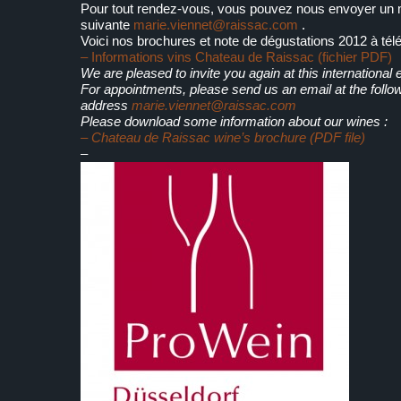
Pour tout rendez-vous, vous pouvez nous envoyer un m
suivante
marie.viennet@raissac.com
.
Voici nos brochures et note de dégustations 2012 à tél
– Informations vins Chateau de Raissac (fichier PDF)
We are pleased to invite you again at this international e
For appointments, please send us an email at the follo
address
marie.viennet@raissac.com
Please download some information about our wines :
– Chateau de Raissac wine’s brochure (PDF file)
–