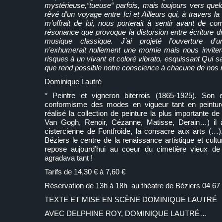
mystérieuse,“tueuse“ parfois, mais toujours vers quelq
rêvé d’un voyage entre Ici et Ailleurs qui, à travers 
m’offrait de lui, nous porterait à sentir avant de com
résonance que provoque la distorsion entre écriture 
musique classique. J’ai projeté l’ouverture d’u
n’exhumerait nullement une momie mais nous invitera
risques à un vivant et coloré vibrato, esquissant Qui sa
que rend possible notre conscience à chacune de nos r
Dominique Lautré
* Peintre et vigneron biterrois (1865-1925). Son e
conformisme des modes en vigueur tant en peintur
réalisé la collection de peinture la plus importante 
Van Gogh, Renoir, Cézanne, Matisse, Derain…) il a
cistercienne de Fontfroide, la consacre aux arts (…).
Béziers le centre de la renaissance artistique et cul
repose aujourd’hui au coeur du cimetière vieux de
agradava tant !
Tarifs de 14,30 € à 7,60 €
Réservation de 13h à 18h au théatre de Béziers 04 67
TEXTE ET MISE EN SCÈNE DOMINIQUE LAUTRÉ
AVEC DELPHINE ROY, DOMINIQUE LAUTRÉ…