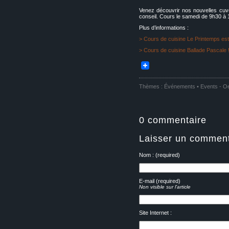
Venez découvrir nos nouvelles cuvé
conseil. Cours le samedi de 9h30 à 
Plus d’informations :
> Cours de cuisine Le Printemps est 
> Cours de cuisine Ballade Pascale 
Thèmes :
Événements • Events
-
Oe
0 commentaire
Laisser un comment
Nom : (required)
E-mail (required)
Non visible sur l'article
Site Internet :