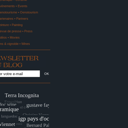
vénements • Events
enotourisme • Oenotourism
artenaires • Partners
einture • Painting
evue de presse • Press
idéos • Movies
ins & vignoble • Wines