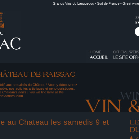
Grands Vins du Languedoc - Sud de France • Great wine
dié aux actualités du Château ! Vous y découvrirez
noble, nos activités artistiques et oenotouristiques.
 Chateau's news ! You will find here all the
and oenotourism.
ne au Chateau les samedis 9 et
C