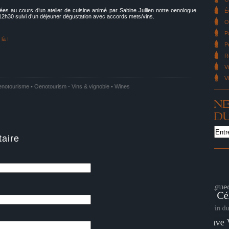
es au cours d’un atelier de cuisine animé par Sabine Jullien notre oenologue
É
12h30 suivi d’un déjeuner dégustation avec accords mets/vins.
O
P
là !
P
!
R
V
V
notourisme • Oenotourism
-
Vins & vignoble • Wines
aire