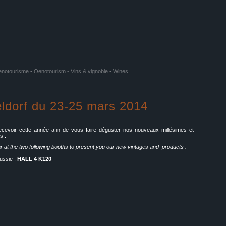
notourisme • Oenotourism
-
Vins & vignoble • Wines
ldorf du 23-25 mars 2014
voir cette année afin de vous faire déguster nos nouveaux millésimes et
s :
r at the two following booths to present you our new vintages and products :
Russie :
HALL 4 K120