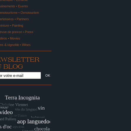
vénements • Events
enotourisme • Oenotourism
artenaires • Partners
einture • Painting
evue de presse • Press
idéos • Movies
ins & vignoble • Wines