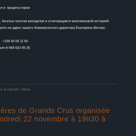
ся и продегустиров
, богатые опытом виноделов и отличающиеся многовековой историей.
шите на адрес нашего Коммерческого директора Екатерины Виггерс :
 +336 60 06 11 60
ля 8-968 820 99 28.
ns & vignoble • Wines
ères de Grands Crus organisée
endredi 22 novembre à 19h30 à
e