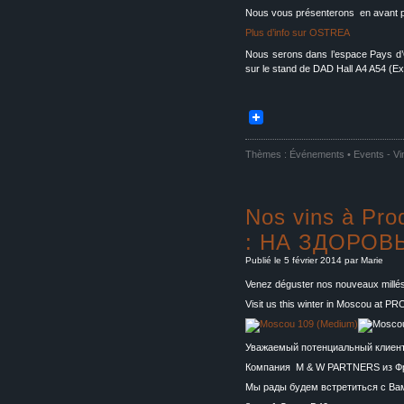
Nous vous présenterons en avant 
Plus d’info sur OSTREA
Nous serons dans l’espace Pays 
sur le stand de DAD Hall
A4 A54 (Ex
Thèmes :
Événements • Events
-
Vi
Nos vins à Pro
: НА ЗДОРОВ
Publié le 5 février 2014 par Marie
Venez déguster nos nouveaux millé
Visit us this winter in Moscou at 
Уважаемый потенциальный клиент
Компания M & W PARTNERS из Фра
Мы рады будем встретиться с Ва