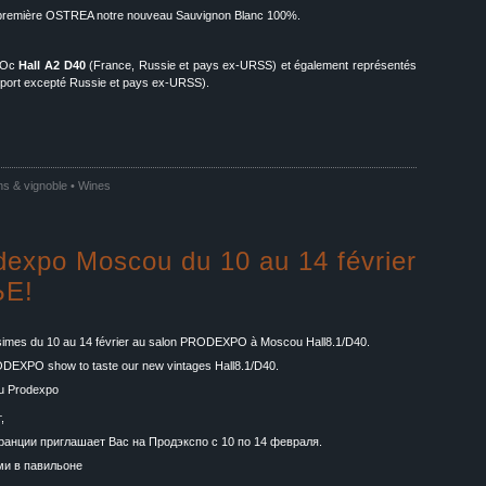
première OSTREA notre nouveau Sauvignon Blanc 100%.
d’Oc
Hall A2 D40
(France, Russie et pays ex-URSS) et également représentés
port excepté Russie et pays ex-URSS).
ns & vignoble • Wines
dexpo Moscou du 10 au 14 février
ЬЕ!
simes du 10 au 14 février au salon PRODEXPO à Moscou Hall8.1/D40.
PRODEXPO show to taste our new vintages Hall8.1/D40.
,
нции приглашает Вас на Продэкспо с 10 по 14 февраля.
ми в павильоне