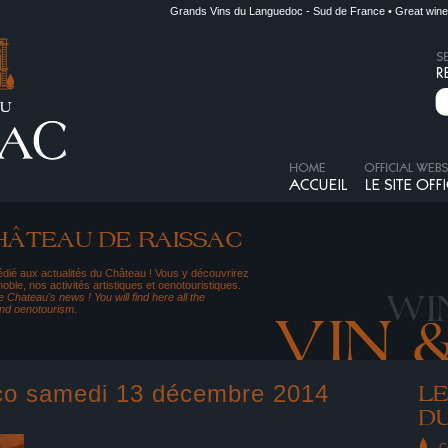
Grands Vins du Languedoc - Sud de France • Great wine
dié aux actualités du Château ! Vous y découvrirez
noble, nos activités artistiques et oenotouristiques.
 Chateau's news ! You will find here all the
and oenotourism.
co samedi 13 décembre 2014
e
C