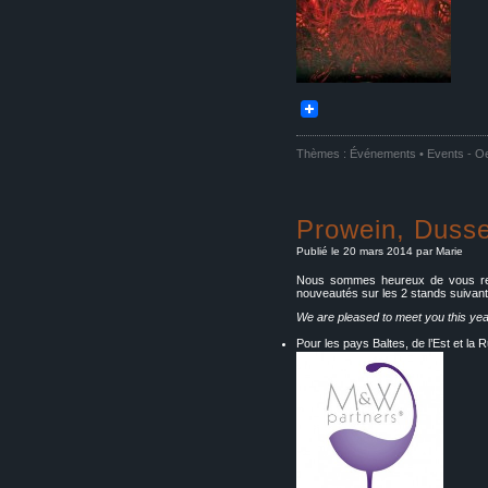
Thèmes :
Événements • Events
-
Oe
Prowein, Dusse
Publié le 20 mars 2014 par Marie
Nous sommes heureux de vous rece
nouveautés sur les 2 stands suivant
We are pleased to meet you this yea
Pour les pays Baltes, de l’Est et la 