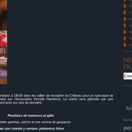
É
O
P
P
R
V
V
ndons à 19h30 dans les salles de réception du Château pour un spectacle de
nisé par l’Association Estrella Flamenca. La soirée sera jalonnée par une
ord avec les vins du domaine.
Pinchitos de mariscos al ajillo
ttes gambas, seiche et une verrine de gaspacho
an con tomate y serrano ,pimientos fritos