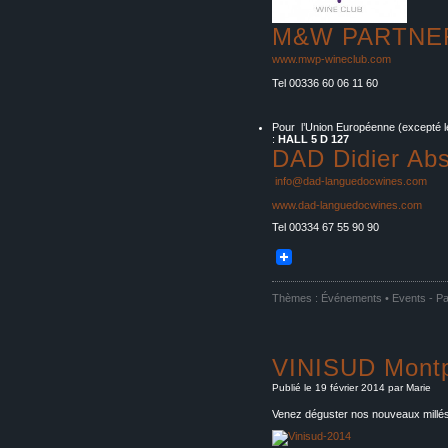
M&W PARTNE
www.mwp-wineclub.com
Tel 00336 60 06 11 60
Pour l’Union Européenne (excepté les
:
HALL 5 D 127
DAD Didier Abs
info@dad-languedocwines.com
www.dad-languedocwines.com
Tel 00334 67 55 90 90
Thèmes :
Événements • Events
-
Pa
VINISUD Montpe
Publié le 19 février 2014 par Marie
Venez déguster nos nouveaux millés