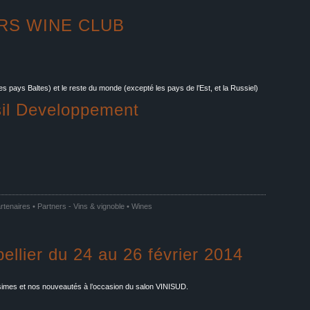
RS WINE CLUB
 pays Baltes) et le reste du monde (excepté les pays de l’Est, et la Russiel)
il Developpement
rtenaires • Partners
-
Vins & vignoble • Wines
llier du 24 au 26 février 2014
imes et nos nouveautés à l’occasion du salon VINISUD.