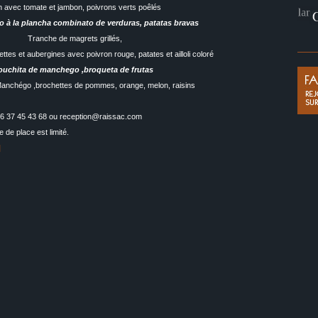
n avec tomate et jambon, poivrons verts poêlés
 à la plancha combinato de verduras, patatas bravas
Tranche de magrets grillés,
ttes et aubergines avec poivron rouge, patates et ailloli coloré
ouchita de manchego ,broqueta de frutas
anchégo ,brochettes de pommes, orange, melon, raisins
06 37 45 43 68 ou reception@raissac.com
 de place est limité.
]