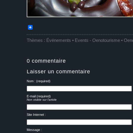
Thèmes :
Événements • Events
-
Oenotourisme • Oen
0 commentaire
Laisser un commentaire
Nom : (required)
E-mail (required)
Non visible sur l'article
Site Internet :
Message :