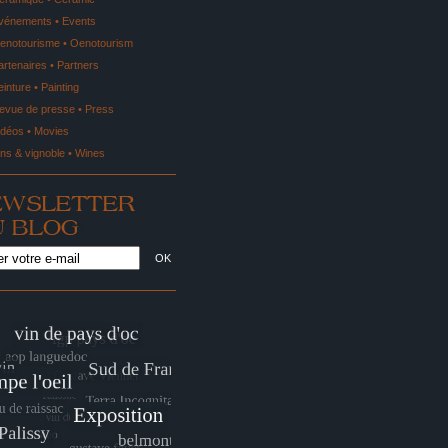
vénements • Events
enotourisme • Oenotourism
artenaires • Partners
einture • Painting
evue de presse • Press
idéos • Movies
ins & vignoble • Wines