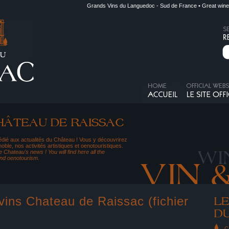
Grands Vins du Languedoc - Sud de France • Great wine
dié aux actualités du Château ! Vous y découvrirez
noble, nos activités artistiques et oenotouristiques.
 Chateau's news ! You will find here all the
and oenotourism.
vins Chateau de Raissac (fichier
C