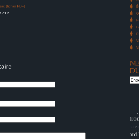
sac (fichier PDF)
É
s d’Oc
O
P
P
R
V
V
aire