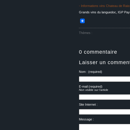
- Informations vins Chateau de Rais
Grands vins du languedoc, IGP Pay
Thèmes :
0 commentaire
Laisser un comment
Nom : (required)
E-mail (required)
Non visible sur l'article
Site Internet :
Message :